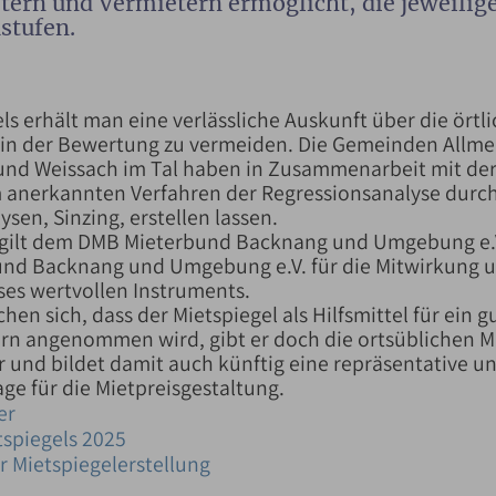
etern und Vermietern ermöglicht, die jeweili
stufen.
ls erhält man eine verlässliche Auskunft über die örtli
n in der Bewertung zu vermeiden. Die Gemeinden Allme
und Weissach im Tal haben in Zusammenarbeit mit de
 anerkannten Verfahren der Regressionsanalyse durch 
sen, Sinzing, erstellen lassen.
 gilt dem DMB Mieterbund Backnang und Umgebung e.
nd Backnang und Umgebung e.V. für die Mitwirkung u
eses wertvollen Instruments.
hen sich, dass der Mietspiegel als Hilfsmittel für ein 
rn angenommen wird, gibt er doch die orts­üblichen 
r und bildet damit auch künftig eine re­präsentative u
ge für die Mietpreisgestaltung.
er
spiegels 2025
 Mietspiegelerstellung