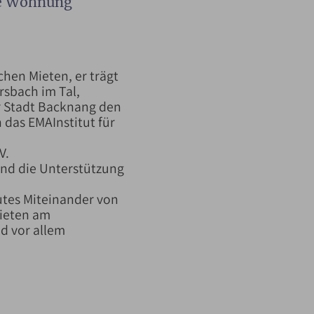
ge Wohnung
chen Mieten, er trägt
rsbach im Tal,
r Stadt Backnang den
das EMAInstitut für
V.
nd die Unterstützung
gutes Miteinander von
Mieten am
nd vor allem