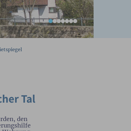
etspiegel
her Tal
erden, den
erungshilfe