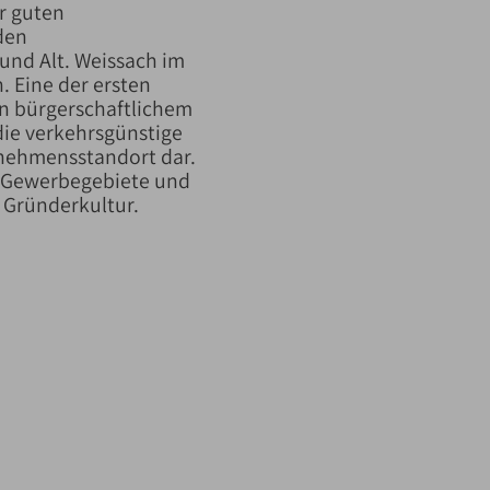
er guten
den
und Alt. Weissach im
. Eine der ersten
an bürgerschaftlichem
ie verkehrsgünstige
ernehmensstandort dar.
ue Gewerbegebiete und
 Gründerkultur.