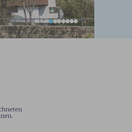
ichneten
nnen.