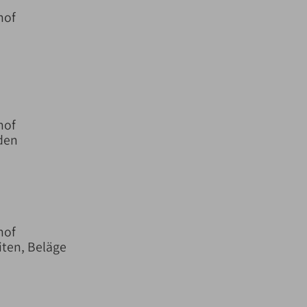
hof
hof
den
hof
ten, Beläge