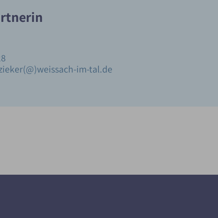
rtnerin
28
zieker(@)weissach-im-tal.de